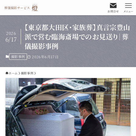
お問合せ
メニュー
【東京都大田区・家族葬】真言宗豊山
2026
派で営む臨海斎場でのお見送り｜葬
6/17
儀撮影事例
撮影事例
2026年6月17日
ホーム
撮影事例