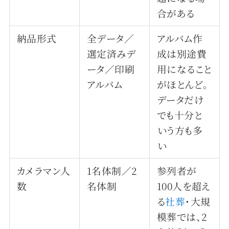
合がある
納品形式
全データ／
アルバム作
選定済みデ
成は別途費
ータ／印刷
用になること
アルバム
がほとんど。
データだけ
でも十分と
いう方も多
い
カメラマン人
1名体制／2
参列者が
数
名体制
100人を超え
る
社葬
・大規
模葬では、2