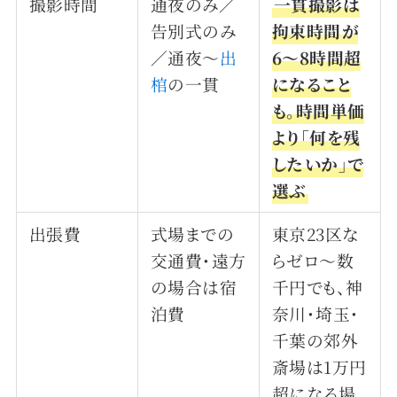
撮影時間
通夜のみ／
一貫撮影は
告別式のみ
拘束時間が
／通夜〜
出
6〜8時間超
棺
の一貫
になること
も。時間単価
より「何を残
したいか」で
選ぶ
出張費
式場までの
東京23区な
交通費・遠方
らゼロ〜数
の場合は宿
千円でも、神
泊費
奈川・埼玉・
千葉の郊外
斎場は1万円
超になる場