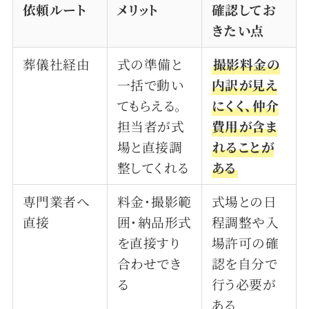
依頼ルート
メリット
確認してお
きたい点
葬儀社経由
式の準備と
撮影料金の
一括で動い
内訳が見え
てもらえる。
にくく、仲介
担当者が式
費用が含ま
場と直接調
れることが
整してくれる
ある
専門業者へ
料金・撮影範
式場との日
直接
囲・納品形式
程調整や入
を直接すり
場許可の確
合わせでき
認を自分で
る
行う必要が
ある