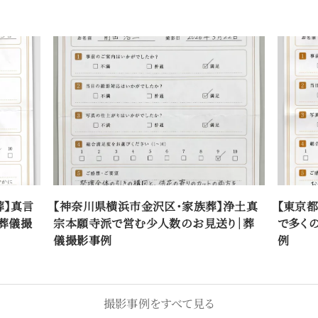
葬】真言
【神奈川県横浜市金沢区・家族葬】浄土真
【東京
葬儀撮
宗本願寺派で営む少人数のお見送り｜葬
で多く
儀撮影事例
例
撮影事例をすべて見る