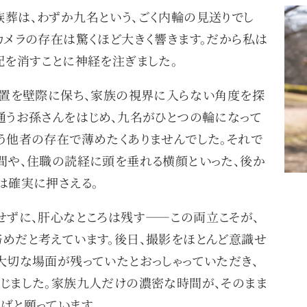
葬は、わずか九名という、ごく内輪の見送りでし
カメラの存在は驚くほど大きく響きます。だから私は
配を消すことに神経を注ぎました。
位置を壁際に保ち、家族の視界に入らない角度を探
通うお孫さんをはじめ、九名がひとつの輪になって
う他者の存在で薄めたくありませんでした。それで
間や、住職の読経に頭を垂れる横顔といった、後か
は確実に押さえる。
せずに、肝心なところは残す——この両立こそが、
めだと考えています。後日、撮影をほとんど意識せ
大切な場面が残っていたとおっしゃっていただき、
じました。家族九人だけの濃密な時間が、そのまま
ばと願っています。