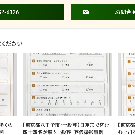
52-6326
お問合
ください
多くの
【東京都八王子市・一般葬】日蓮宗で営む
【東京
例
四十四名が集う一般葬｜葬儀撮影事例
む上司