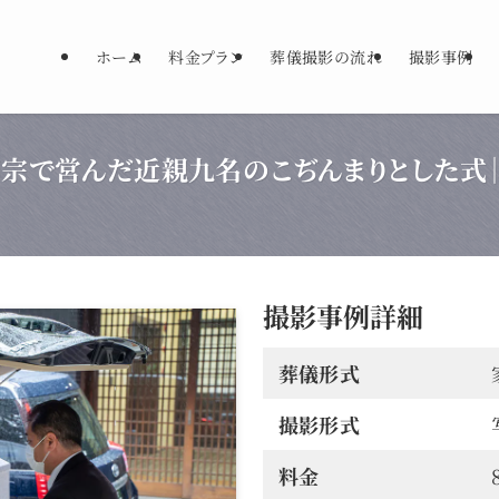
ホーム
料金プラン
葬儀撮影の流れ
撮影事例
洞宗で営んだ近親九名のこぢんまりとした式
撮影事例詳細
葬儀形式
撮影形式
料金