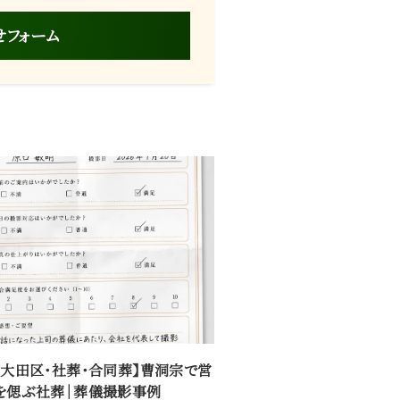
せフォーム
都大田区・社葬・合同葬】曹洞宗で営
を偲ぶ社葬｜葬儀撮影事例