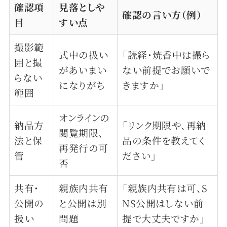
確認項
見落としや
確認の言い方（例）
目
すい点
撮影範
式中の扱い
「読経・焼香中は撮ら
囲と撮
があいまい
ない前提でお願いで
らない
になりがち
きますか」
範囲
オンラインの
納品方
「リンク期限や、再納
閲覧期限、
法と保
品の条件を教えてく
再発行の可
管
ださい」
否
共有・
親族内共有
「親族内共有は可、S
公開の
と公開は別
NS公開はしない前
扱い
問題
提で大丈夫ですか」