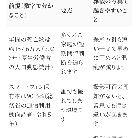
葬儀の写真で
前提（数字で分か
要点
起きやすいこ
ること）
と
多くのご
年間の死亡数は
撮影方針も短
家庭が短
約157.6万人（202
い一文で早め
期間で判
3年・厚生労働省
に固めると混
断を迫ら
の人口動態統計）
乱が減ります
れます
スマートフォン保
撮影可否の周
誰でも撮
有率は90.6%（総
知がないと、
れてしま
務省の通信利用
善意でも行き
う環境で
動向調査・令和5
違いが起きま
す
年）
す