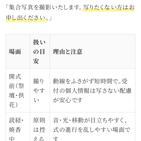
「集合写真を撮影いたします。
写りたくない方はお
申し出ください
。」
扱い
場面
の目
理由と注意
安
開式
撮り
動線をふさがず短時間で。受
前（祭
やす
付の個人情報は写さない配慮
壇・供
い
が安心です
花）
読経・
原則
音・光・移動が目立ちやすく、
焼香
は控
式の進行を乱しやすい場面で
中
える
す