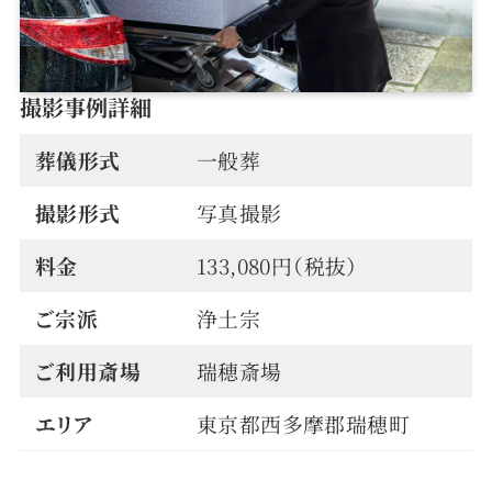
撮影事例詳細
葬儀形式
一般葬
撮影形式
写真撮影
料金
133,080円（税抜）
ご宗派
浄土宗
ご利用斎場
瑞穂斎場
エリア
東京都西多摩郡瑞穂町